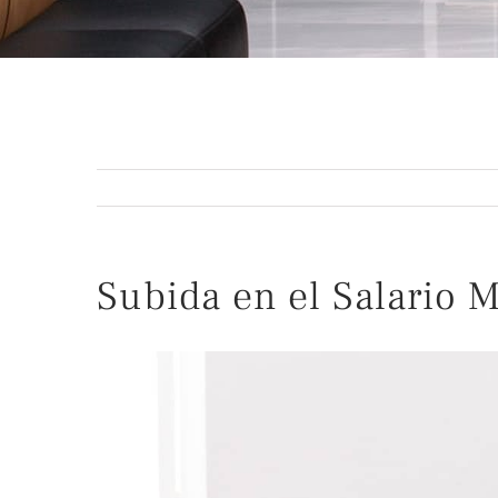
Subida en el Salario 
Ver
imagen
más
grande