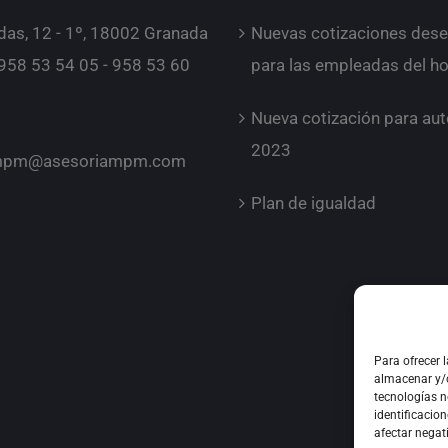
das, 12 - 1º, 18002 Granada
Nuevas cotizaciones des
 958 53 54 05 - 958 53 60
para las empleadas del h
Nueva cotización para a
2023
ampm@asesoriampm.com
Plan de igualdad
Para ofrecer 
almacenar y/o
tecnologías 
identificacion
afectar negat