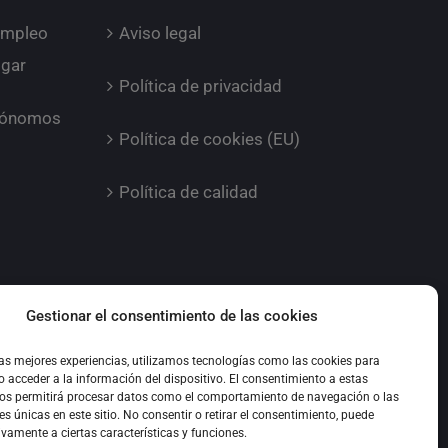
empleo
Aviso legal
ogar
Política de privacidad
utónomos
Política de cookies (EU)
Política de calidad
Gestionar el consentimiento de las cookies
las mejores experiencias, utilizamos tecnologías como las cookies para
 acceder a la información del dispositivo. El consentimiento a estas
nos permitirá procesar datos como el comportamiento de navegación o las
es únicas en este sitio. No consentir o retirar el consentimiento, puede
ivamente a ciertas características y funciones.