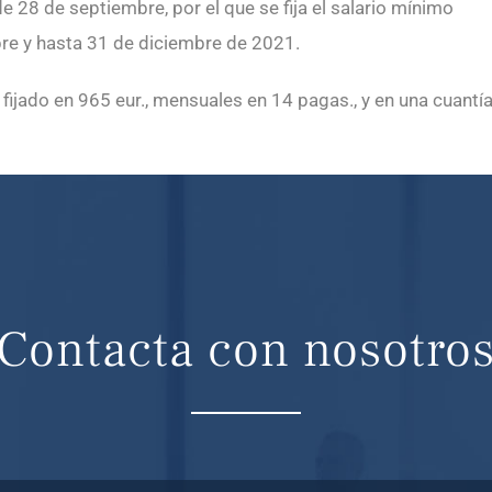
 28 de septiembre, por el que se fija el salario mínimo
bre y hasta 31 de diciembre de 2021.
fijado en 965 eur., mensuales en 14 pagas., y en una cuantí
Contacta con nosotro